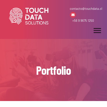
Skip
contacto@touchdata.cl
to
content
+56 9 9675 1250
Tog
Nav
Inicio
Arriendo & Venta
Portfolio
Desarrollos
Soluciones