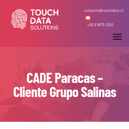
Skip
contacto@touchdata.cl
to
content
+56 9 9675 1250
Tog
Nav
Inicio
CADE Paracas –
Arriendo & Venta
Cliente Grupo Salinas
Desarrollos
Soluciones