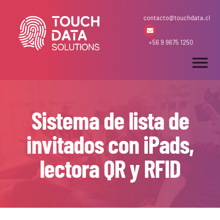
Skip
contacto@touchdata.cl
to
content
+56 9 9675 1250
Tog
Nav
Inicio
Sistema de lista de
Arriendo & Venta
invitados con iPads,
lectora QR y RFID
Desarrollos
Soluciones