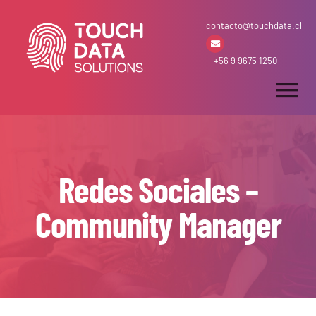
Skip
contacto@touchdata.cl
to
content
+56 9 9675 1250
Tog
Nav
Inicio
Redes Sociales –
Arriendo & Venta
Community Manager
Desarrollos
Soluciones