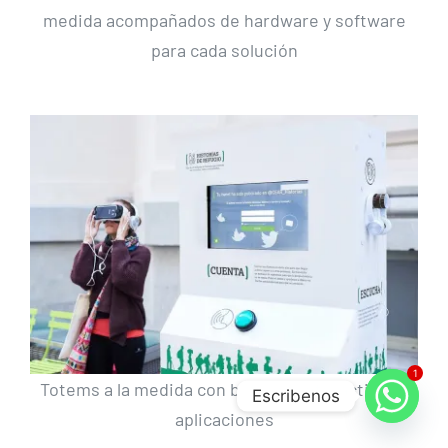
medida acompañados de hardware y software
para cada solución
1
Totems a la medida con botones interactivos y
Escribenos
aplicaciones