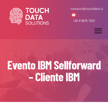
Skip
contacto@touchdata.cl
to
content
+56 9 9675 1250
Tog
Nav
Inicio
Evento IBM Sellforward
Arriendo & Venta
– Cliente IBM
Desarrollos
Soluciones