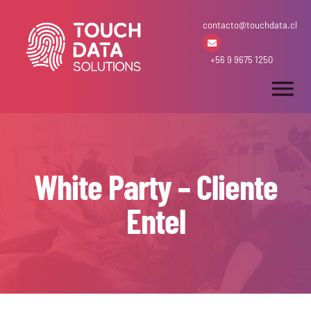
Skip
contacto@touchdata.cl
to
content
+56 9 9675 1250
Tog
Nav
Inicio
White Party – Cliente
Arriendo & Venta
Entel
Desarrollos
Soluciones