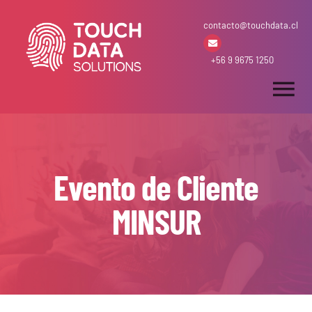
Skip
contacto@touchdata.cl
to
content
+56 9 9675 1250
Tog
Nav
Inicio
Evento de Cliente
Arriendo & Venta
MINSUR
Desarrollos
Soluciones