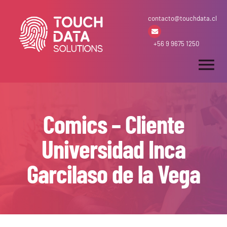
Skip
contacto@touchdata.cl
to
content
+56 9 9675 1250
Tog
Nav
Inicio
Comics – Cliente
Arriendo & Venta
Universidad Inca
Garcilaso de la Vega
Desarrollos
Soluciones