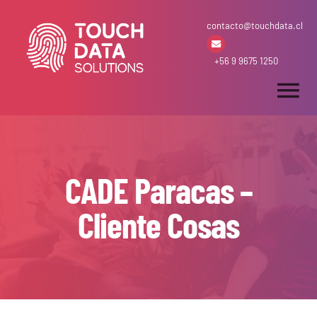
Skip
contacto@touchdata.cl
to
content
+56 9 9675 1250
Tog
Nav
Inicio
CADE Paracas –
Arriendo & Venta
Cliente Cosas
Desarrollos
Soluciones